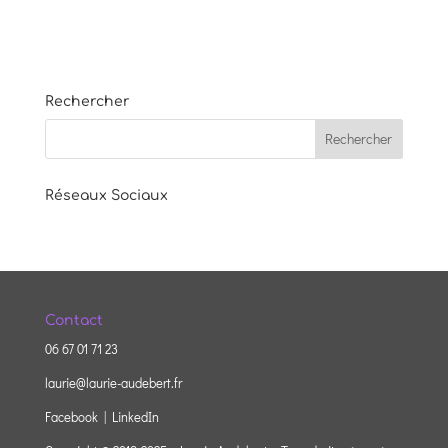
Rechercher
Réseaux Sociaux
Contact
06 67 01 71 23
laurie@laurie-audebert.fr
Facebook |
LinkedIn