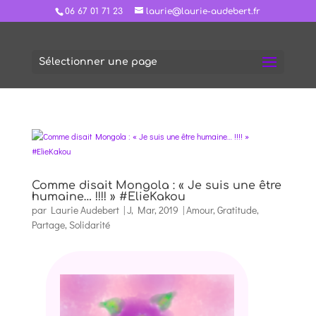
06 67 01 71 23
laurie@laurie-audebert.fr
Sélectionner une page
Comme disait Mongola : « Je suis une être
humaine… !!!! » #ElieKakou
par
Laurie Audebert
|
J, Mar, 2019
|
Amour
,
Gratitude
,
Partage
,
Solidarité