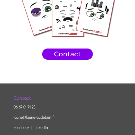
Contact
Contact
06 67 01 71 23
laurie@laurie-audebert.fr
Facebook |
LinkedIn