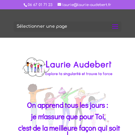
06 67 01 71 23
laurie@laurie-audebert.fr
Sélectionner une page
On apprend tous les jours :
je m'assure que pour Toi,
c'est de la meilleure façon qui soit
!