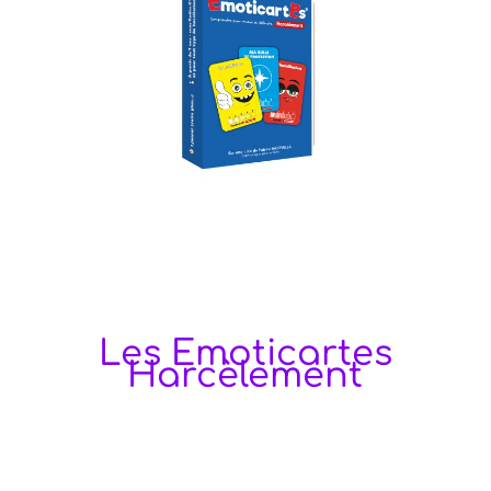
Les Emoticartes
Harcèlement