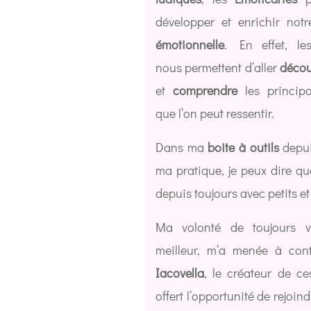
développer et enrichir not
émotionnelle
. En effet, l
nous permettent d’aller
décou
et
comprendre
les principa
que l’on peut ressentir.
Dans ma
boite à outils
depui
ma pratique, je peux dire que 
depuis toujours avec petits e
Ma volonté de toujours vo
meilleur, m’a menée à con
Iacovella
, le créateur de ce
offert l’opportunité de rejoin