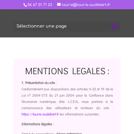
06 67 01 71 23
laurie@laurie-audebert.fr
Sélectionner une page
MENTIONS LEGALES :
1. Présentation du site :
Conformément aux dispositions des articles 6-III et 19 de la
Loi n° 2004-575 du 21 juin 2004 pour la Confiance dans
l’économie numérique, dite L.C.E.N., nous portons à la
connaissance des utilisateurs et visiteurs du site :
https://laurie-audebert.fr
les informations suivantes :
Informations légales :
Statut du propriétaire :
Micro-entreprise