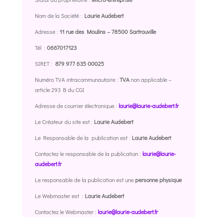
Nom de la Société :
Laurie Audebert
Adresse :
11 rue des Moulins – 78500 Sartrouville
Tél :
0667017123
SIRET :
879 977 635 00025
Numéro TVA intracommunautaire :
TVA
non applicable –
article 293 B du CGI
Adresse de courrier électronique :
laurie@laurie-audebert.fr
Le Créateur du site est :
Laurie Audebert
Le Responsable de la publication est :
Laurie Audebert
Contactez le responsable de la publication :
laurie@laurie-
audebert.fr
Le responsable de la publication est une
personne physique
Le Webmaster est :
Laurie Audebert
Contactez le Webmaster :
laurie@laurie-audebert.fr