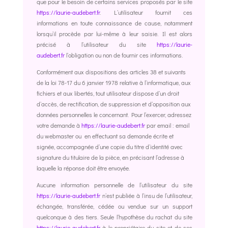
que pour le besoin de certains services proposés par le site
https://laurie-audebert.fr
. L’utilisateur fournit ces
informations en toute connaissance de cause, notamment
lorsqu’il procède par lui-même à leur saisie. Il est alors
précisé à l’utilisateur du site
https://laurie-
audebert.fr
l’obligation ou non de fournir ces informations.
Conformément aux dispositions des articles 38 et suivants
de la loi 78-17 du 6 janvier 1978 relative à l’informatique, aux
fichiers et aux libertés, tout utilisateur dispose d’un droit
d’accès, de rectification, de suppression et d’opposition aux
données personnelles le concernant. Pour l’exercer, adressez
votre demande à
https://laurie-audebert.fr
par email : email
du webmaster ou en effectuant sa demande écrite et
signée, accompagnée d’une copie du titre d’identité avec
signature du titulaire de la pièce, en précisant l’adresse à
laquelle la réponse doit être envoyée.
Aucune information personnelle de l’utilisateur du site
https://laurie-audebert.fr
n’est publiée à l’insu de l’utilisateur,
échangée, transférée, cédée ou vendue sur un support
quelconque à des tiers. Seule l’hypothèse du rachat du site
https://laurie-audebert.fr
à le propriétaire du site et de ses