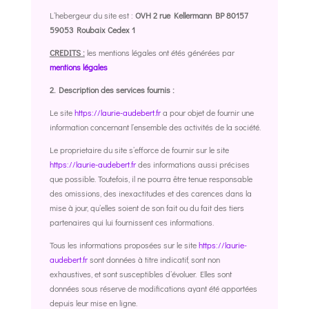
L’hebergeur du site est :
OVH 2 rue Kellermann BP 80157
59053 Roubaix Cedex 1
CREDITS :
les mentions légales ont étés générées par
mentions légales
2. Description des services fournis :
Le site
https://laurie-audebert.fr
a pour objet de fournir une
information concernant l’ensemble des activités de la société.
Le proprietaire du site s’efforce de fournir sur le site
https://laurie-audebert.fr
des informations aussi précises
que possible. Toutefois, il ne pourra être tenue responsable
des omissions, des inexactitudes et des carences dans la
mise à jour, qu’elles soient de son fait ou du fait des tiers
partenaires qui lui fournissent ces informations.
Tous les informations proposées sur le site
https://laurie-
audebert.fr
sont données à titre indicatif, sont non
exhaustives, et sont susceptibles d’évoluer. Elles sont
données sous réserve de modifications ayant été apportées
depuis leur mise en ligne.