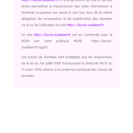
droits permettrait la transmission des dites informations à
l’éventuel acquéreur qui serait à son tour tenu de la même
obligation de conservation et de modification des données
vis à vis de l’utilisateur du site
https://laurie-audebert.fr
.
Le site
https://laurie-audebert.fr
est en conformité avec le
RGPD voir notre politique RGPD https://laurie-
audebert.fr/rgpd/.
Les bases de données sont protégées par les dispositions
de la loi du 1er juillet 1998 transposant la directive 96/9 du
11 mars 1996 relative à la protection juridique des bases de
données.