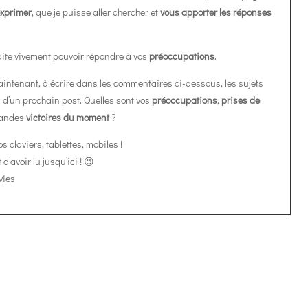
exprimer
, que je puisse aller chercher et
vous apporter les réponses
aite vivement pouvoir répondre à vos
préoccupations
.
intenant, à écrire dans les commentaires ci-dessous, les sujets
 d’un prochain post. Quelles sont vos
préoccupations
,
prises de
grandes
victoires du moment
?
os claviers, tablettes, mobiles !
’avoir lu jusqu’ici ! 😉
vies