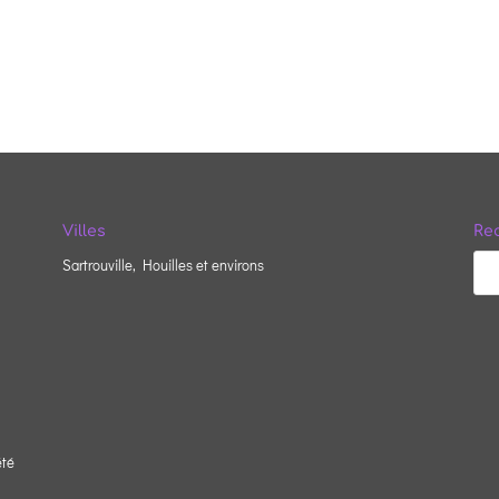
Villes
Rec
Sartrouville, Houilles et environs
été