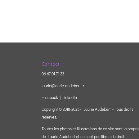
Contact
06 67 01 71 23
laurie@laurie-audebert.fr
Facebook |
LinkedIn
Copyright © 2018-2025– Laurie Audebert – Tous droits
réservés.
Toutes les photos et illustrations de ce site sont la propri
de Laurie Audebert et ne sont pas libres de droit.