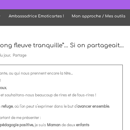
Ambassadrice Emoticartes !
Mon approche / Mes outils
 long fleuve tranquille”… Si on partageait…
u jour
,
Partage
onte, ou qui nous prennent encore la tête…
!
roux
,
 et souhaitons-nous beaucoup de rires et de fous-rires !
n
refuge
, où l’on peut s’exprimer dans le but d’
avancer ensemble
.
rtant de me présenter :
pédagogie positive,
je suis
Maman
de deux
enfants