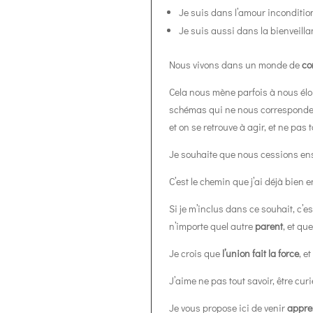
Je suis dans l’amour incondition
Je suis aussi dans la bienveillan
Nous vivons dans un monde de
co
Cela nous mène parfois à nous él
schémas qui ne nous correspondent
et on se retrouve à agir, et ne pas t
Je souhaite que nous cessions e
C’est le chemin que j’ai déjà bien 
Si je m’inclus dans ce souhait, c’e
n’importe quel autre
parent
, et qu
Je crois que
l’union fait la force
, et
J’aime ne pas tout savoir, être curi
Je vous propose ici de venir
appre