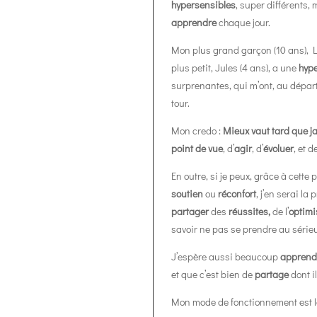
hypersensibles
, super différents,
apprendre
chaque jour.
Mon plus grand garçon (10 ans), 
plus petit, Jules (4 ans), a une
hype
surprenantes, qui m’ont, au dépa
tour.
Mon credo :
Mieux vaut tard que j
point de vue
, d’
agir
, d’
évoluer
, et d
En outre, si je peux, grâce à cette
soutien
ou
réconfort
, j’en serai l
partager
des
réussites,
de l’
optim
savoir ne pas se prendre au sérieu
J’espère aussi beaucoup
apprend
et que c’est bien de
partage
dont il
Mon mode de fonctionnement est le