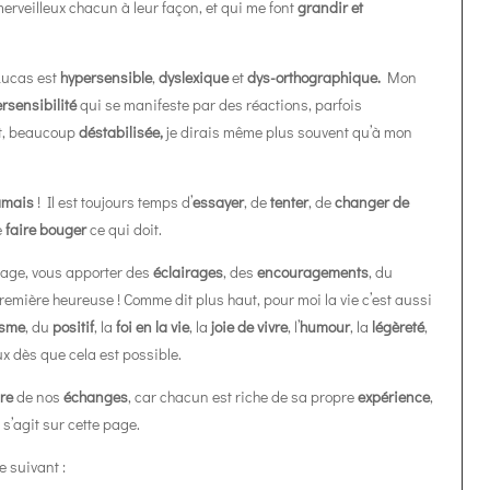
 merveilleux chacun à leur façon, et qui me font
grandir et
Lucas est
hypersensible
,
dyslexique
et
dys-orthographique.
Mon
rsensibilité
qui se manifeste par des réactions, parfois
rt, beaucoup
déstabilisée,
je dirais même plus souvent qu’à mon
amais
! Il est toujours temps d’
essayer
, de
tenter
, de
changer de
e
faire bouger
ce qui doit.
 page, vous apporter des
éclairages
, des
encouragements
, du
a première heureuse ! Comme dit plus haut, pour moi la vie c’est aussi
isme
, du
positif
, la
foi en la vie
, la
joie de vivre
, l’
humour
, la
légèreté
,
x dès que cela est possible.
re
de nos
échanges
, car chacun est riche de sa propre
expérience
,
 s’agit sur cette page.
 suivant :