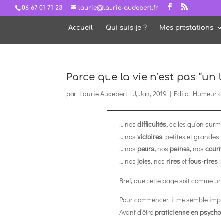
06 67 01 71 23
laurie@laurie-audebert.fr
Accueil
Qui suis-je ?
Mes prestations
Parce que la vie n’est pas “un
par
Laurie Audebert
|
J, Jan, 2019
|
Edito
,
Humeur d
… nos
difficultés,
celles qu’on surm
… nos
victoires
, petites et grandes 
… nos
peurs,
nos
peines,
nos
cour
… nos
joies
, nos
rires
et
fous-rires
!
Bref, que cette page soit comme u
Pour commencer, il me semble impo
Avant d’être
praticienne en psycho