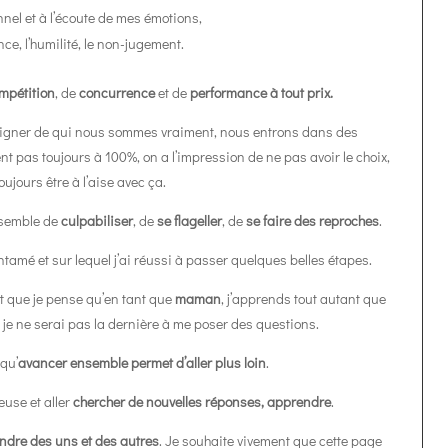
nel et à l’écoute de mes émotions,
ce, l’humilité, le non-jugement.
mpétition
, de
concurrence
et de
performance à tout prix.
oigner de qui nous sommes vraiment, nous entrons dans des
 pas toujours à 100%, on a l’impression de ne pas avoir le choix,
oujours être à l’aise avec ça.
nsemble de
culpabiliser
, de
se flageller
, de
se faire des reproches
.
entamé et sur lequel j’ai réussi à passer quelques belles étapes.
st que je pense qu’en tant que
maman
, j’apprends tout autant que
e je ne serai pas la dernière à me poser des questions.
 qu’
avancer ensemble permet d’aller plus loin
.
euse et aller
chercher de nouvelles réponses, apprendre
.
ndre des uns et des autres
. Je souhaite vivement que cette page