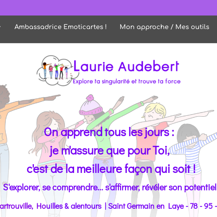
Ambassadrice Emoticartes !
Mon approche / Mes outils
On apprend tous les jours :
je m'assure que pour Toi,
c'est de la meilleure façon qui soit !
S'explorer, se comprendre... s'affirmer, révéler son potentiel
artrouville, H
o
uilles & alentours | Saint Germain en Laye - 78 - 95 