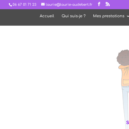
06 67 01 71 23
laurie@laurie-audebert.fr
Accueil
Qui suis-je ?
Mes prestations
S