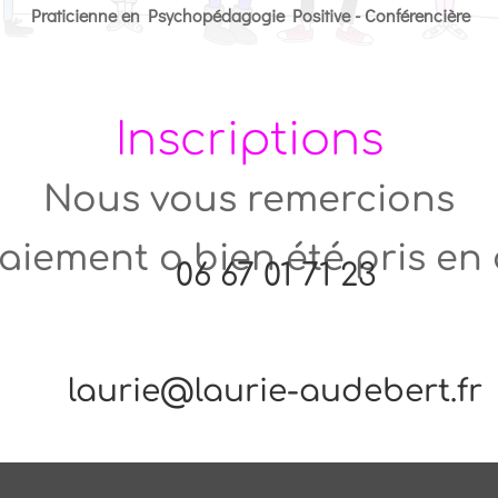
Praticienne en Psychopédagogie Positive - Conférencière
Inscriptions
Nous vous remercions
aiement a bien été pris e
06 67 01 71 23
laurie@laurie-audebert.fr