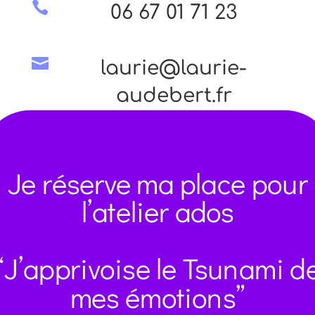

06 67 01 71 23

laurie@laurie-
audebert.fr
Je réserve ma place pour
l’atelier ados
“J’apprivoise le Tsunami d
mes émotions”