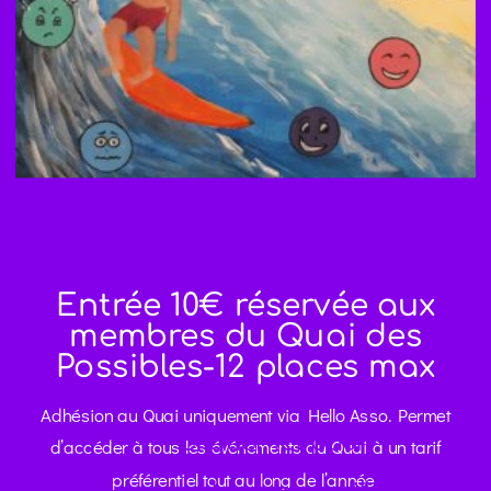
Entrée 10€ réservée aux
membres du Quai des
Possibles-12 places max
Adhésion au Quai uniquement via Hello Asso. Permet
Cliquer ici pour
d’accéder à tous les événements du Quai à un tarif
préférentiel tout au long de l’année
acheter des billets /