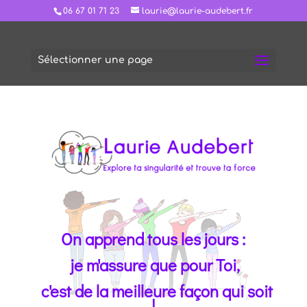
06 67 01 71 23
laurie@laurie-audebert.fr
Sélectionner une page
On apprend tous les jours :
je m'assure que pour Toi,
c'est de la meilleure façon qui soit
!